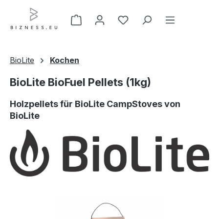
Zum Hauptinhalt springen
BioLite
Kochen
BioLite BioFuel Pellets (1kg)
Holzpellets für BioLite CampStoves von
BioLite
Bildergalerie überspringen