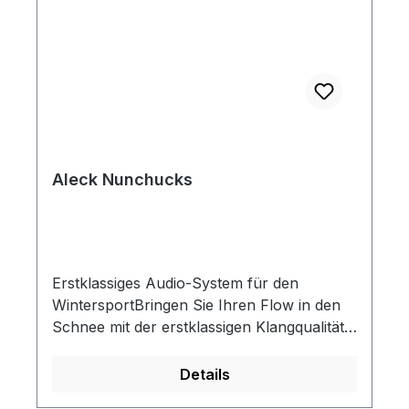
Aleck Nunchucks
Erstklassiges Audio-System für den
WintersportBringen Sie Ihren Flow in den
Schnee mit der erstklassigen Klangqualität
der Aleck Nunchucks Bluetooth Helm
Lautsprecher. Die kompakten und
Details
leistungsstarken Nunchucks lassen sich