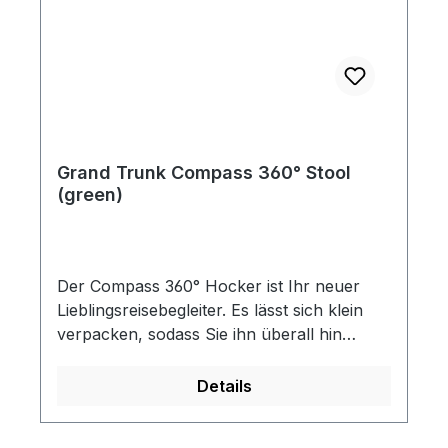
Handwäsche milde Reinigungsmittel, um
Schwerpunkt für zusätzliche Stabilität -
Ihre Magware zu reinigen. Verwenden Sie
Inklusive Tragetasche mit integrierter
KEINE mit Platin, Titan, Powerwash oder
Schulter-/Hüftschlinge - Super einfache
anderen starken fettlösenden
Einrichtung - Schaumgepolsterter Sitz für
Reinigungsmitteln gekennzeichneten
zusätzlichen Komfort Technische
Reinigungsmittel.
DatenGewicht: 0,5 kg Sitzhöhe: 38 cm
Belastbarkeit: 150 kg Abmessungen
Grand Trunk Compass 360° Stool
verpackt: 28 x 7,6 x 7,6 cm Abmessungen
(green)
aufgebaut: 38 x 31,8 x 31,8 cm Materialien:
450D Polyester, Aluminiumrahmen der
Serie 7000
Der Compass 360° Hocker ist Ihr neuer
Lieblingsreisebegleiter. Es lässt sich klein
verpacken, sodass Sie ihn überall hin
mitnehmen können. Der Compass 360°
Hocker dreht sich um volle 360 Grad und
Details
ermöglicht Abenteuer aus allen Richtungen.
Der Compass 360° ist am Lagerfeuer, an