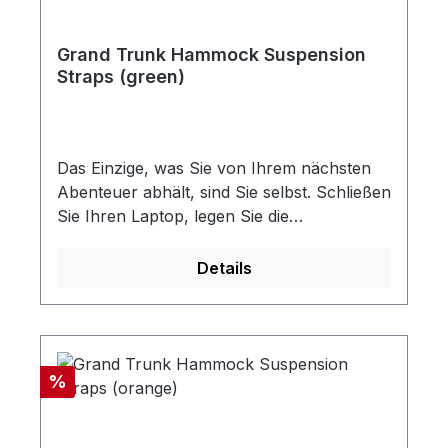
450D Polyester, Aluminiumrahmen der
Serie 7000
Grand Trunk Hammock Suspension
Straps (green)
Das Einzige, was Sie von Ihrem nächsten
Abenteuer abhält, sind Sie selbst. Schließen
Sie Ihren Laptop, legen Sie die
Fernbedienung weg, schnappen Sie sich
Ihre Schlüssel und machen Sie sich auf
Details
den Weg. Mit den Hängemattenbaumgurten
von GrandTrunk können Sie sich
zurücklehnen und die Aussicht genießen,
wo immer Sie wollen. Unsere
Rabatt
%
Aufhängegurte zum Aufhängen von
Hängematten verfügen über 36
Einstellpunkte (18 auf jeder Seite), die es