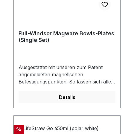
Full-Windsor Magware Bowls-Plates
(Single Set)
Ausgestattet mit unseren zum Patent
angemeldeten magnetischen
Befestigungspunkten. So lassen sich alle
Teller und Schüsseln magnetisch stapeln,
um Ordnung zu schaffen. Sie können so
Details
viele Sets zusammen stapeln, wie Sie
möchten. Unser magnetisches Magware-
Besteck kann auch an der Seite der
Schalen und Teller befestigt werden, so
Rabatt
%
dass es nicht auf unhygienischen