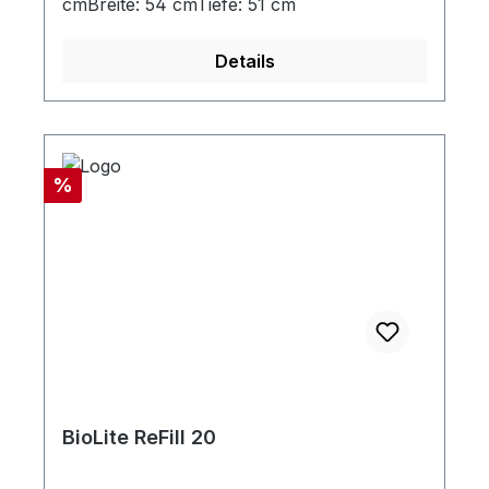
cmBreite: 54 cmTiefe: 51 cm
Details
Rabatt
%
BioLite ReFill 20