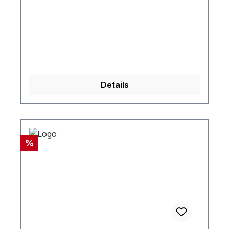
Details
Rabatt
%