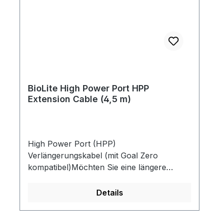
BioLite High Power Port HPP
Extension Cable (4,5 m)
High Power Port (HPP)
Verlängerungskabel (mit Goal Zero
kompatibel)Möchten Sie eine längere
Distanz zwischen dem Sonnenplatz Ihres
Solarmoduls und dem Standort Ihrer
Details
Powerstation überbrücken? Dieses
Verlängerungskabel hilft Ihnen, Ihren