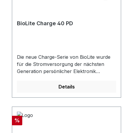
BioLite Charge 40 PD
Die neue Charge-Serie von BioLite wurde
für die Stromversorgung der nächsten
Generation persönlicher Elektronik
entwickelt und verfügt über eine USB-C-
Stromversorgung für ein schnelleres und
Details
flexibleres Laden. Unsere langlebigen
Powerbanks bieten eine Reihe von
Optionen für das laden von Smartphones,
Tablets und kompatiblen Laptops. Sie sind
Rabatt
%
FAA Bordgepäck-konform und verwenden
einen ultra-flachen Formfaktor. Damit ist