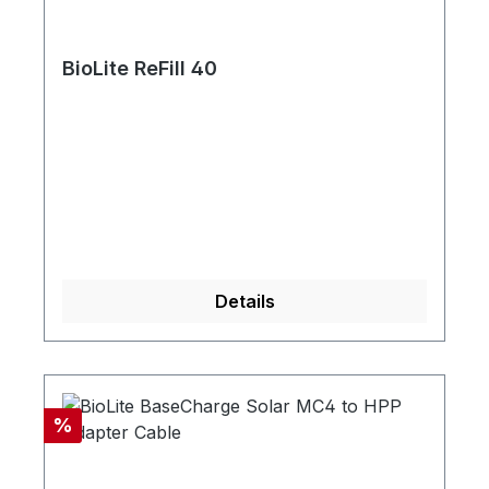
BioLite ReFill 40
Details
Rabatt
%