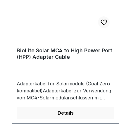
BioLite Solar MC4 to High Power Port
(HPP) Adapter Cable
Adapterkabel für Solarmodule (Goal Zero
kompatibel)Adapterkabel zur Verwendung
von MC4-Solarmodulanschlüssen mit
Powerstations. Möchten Sie eine
Powerstation mit einem MC4 Solarmodul
Details
koppeln? Wenn Ihr Panel über einen MC4-
Anschluss verfügt, ist dieser Adapter genau