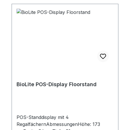
Strom am Laufen zu halten. 4,5 m langes
Verlängerungskabel zur Verwendung
zwischen den Solarmodulen und Ihrer
Powerstation. High Power Port (HPP)-
Anschlüsse an beiden
Enden. AUSSTATTUNG-
Leistungskapazität: bis zu 400 W -
Anschlusstyp: 1x High Power Port (HPP)
Ausgang, 1x High Power Port (HPP)
Eingang SPEZIFIKATIONEN Länge: 4,57
m Gewicht: 0,63 kgGoal Zero kompatibel
BioLite POS-Display Floorstand
POS-Standdisplay mit 4
RegalfächernAbmessungenHöhe: 173