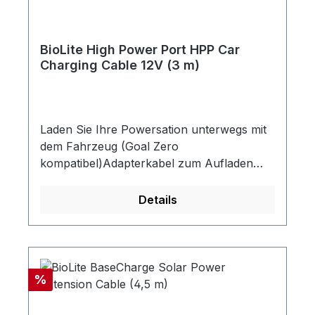
BioLite High Power Port HPP Car
Charging Cable 12V (3 m)
Laden Sie Ihre Powersation unterwegs mit
dem Fahrzeug (Goal Zero
kompatibel)Adapterkabel zum Aufladen
von Powerstations vom 12V PKW
ZigarettenanzünderAUSSTATTUNG-
Details
Leistungskapazität: 120 Watt - Steckertyp:
1x High Power Port (HPP) am Ausgang, 1x
12V PKW Zigarettenanzünder am
EingangSPEZIFIKATIONENLänge: 3
Rabatt
%
mGewicht: 150 gGoal Zero kompatibel