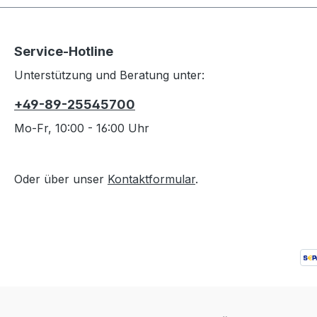
Vapur 
oberst
Spülma
Service-Hotline
Dazu e
einen 
Unterstützung und Beratung unter:
der Re
+49-89-25545700
Versch
abgen
Mo-Fr, 10:00 - 16:00 Uhr
Vapur 
Wasser
mit ei
Oder über unser
Kontaktformular
.
und ei
werde
Fassun
Ausgus
Spirit
dreisc
Gesch
geruc