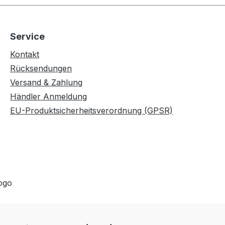
n in der
gefaltet werden. Reinigung: Die
der
Vapur Anti-Flasche kann in der
 werden.
obersten Schublade in der
Service
he auf
Spülmaschine gereinigt werden.
n. Vor
Dazu einfach die Flasche auf
Kontakt
der
einen der Aufsätz setzen. Vor
Rücksendungen
abiner
der Reinigung müssen der
Versand & Zahlung
ird die
Verschluss und der Karabiner
Händler Anmeldung
t nur mit
abgenommen werden. Wird die
EU-Produktsicherheitsverordnung (GPSR)
ie danach
Vapur Falt-Flasche nicht nur mit
ülmittel
Wasser befüllt, sollte sie danach
igt
mit ein paar Tropfen Spülmittel
AILS-
und einer Bürste gereinigt
- inkl.
werden. PRODUKTDETAILS-
ll für
Fassungsvermögen: 0,75 l- inkl.
urch
Ausguss-Adapter speziell für
-
Wein - Robust durch
d
dreischichtigen Aufbau-
Geschmacksneutral und