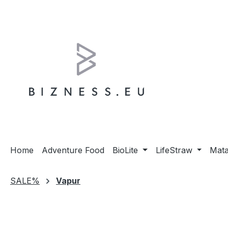
m Hauptinhalt springen
Zur Suche springen
Zur Hauptnavigation springen
Home
Adventure Food
BioLite
LifeStraw
Mat
SALE%
Vapur