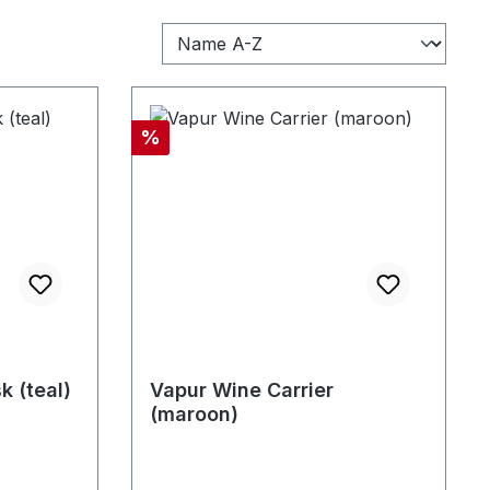
Rabatt
%
k (teal)
Vapur Wine Carrier
(maroon)