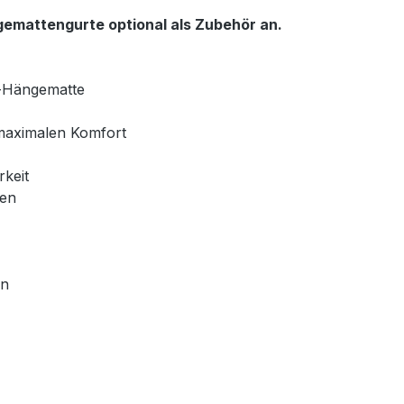
ngemattengurte optional als Zubehör an.
m-Hängematte
 maximalen Komfort
rkeit
ten
on