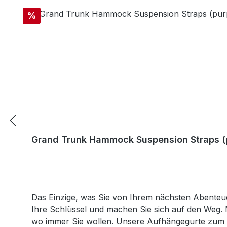
Bootsmast und mehr - Starkes, aber leichtes Fed
Einrichtung - Kann mit den meisten Hängematten
Rabatt
%
Gurtband Nähte: Superior 70 Nylon Triple Abmessu
Lieferumfang enthalten: 2 Hängematten-Aufhänge
Grand Trunk Hammock Suspension Straps (
Das Einzige, was Sie von Ihrem nächsten Abenteuer
Ihre Schlüssel und machen Sie sich auf den Weg
wo immer Sie wollen. Unsere Aufhängegurte zum A