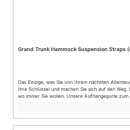
Grand Trunk Hammock Suspension Straps (
Das Einzige, was Sie von Ihrem nächsten Abenteuer
Ihre Schlüssel und machen Sie sich auf den Weg
wo immer Sie wollen. Unsere Aufhängegurte zum A
die Hängematte im Mikrobereich anzupassen und so
Länge arbeiten können. Unsere Hängematten-Aufh
Stecken Sie einfach einen Karabiner oder Haken
Baumfreundliches Gurtband - Kompatibel mit fast