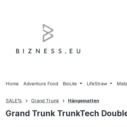
m Hauptinhalt springen
Zur Suche springen
Zur Hauptnavigation springen
Home
Adventure Food
BioLite
LifeStraw
Mat
SALE%
Grand Trunk
Hängematten
Grand Trunk TrunkTech Doubl