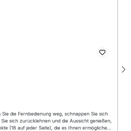
rer Hängematte passen - Schnelle und einfache
ngurte: 2 Material: Hochfestes Polyfilament-
 340 g Einstellpunkte: 36 (18 pro Riemen) Im
en Sie die Fernbedienung weg, schnappen Sie sich
ie sich zurücklehnen und die Aussicht genießen,
 (18 auf jeder Seite), die es Ihnen ermöglichen,