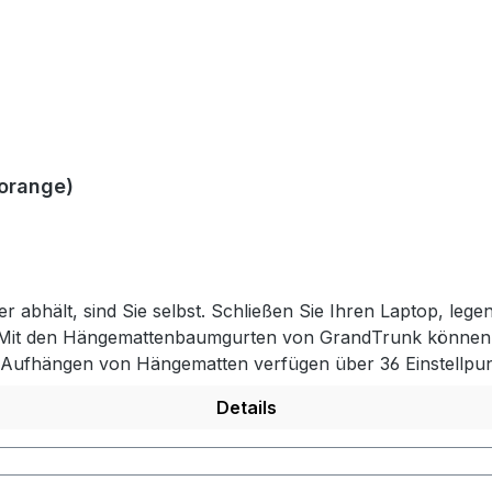
orange)
 abhält, sind Sie selbst. Schließen Sie Ihren Laptop, leg
. Mit den Hängemattenbaumgurten von GrandTrunk können S
ufhängen von Hängematten verfügen über 36 Einstellpunkte
 die perfekte Aufhängung zu erzielen. Jeder Riemen ist 3
Details
ängegurte bestehen aus superstarkem 2,5cm-Gurtband und 
 in einen der 18 Verstellpunkte und schon sind Sie im H
 jedem superstarken Ankerpunkt: Baumstamm, Fahrzeugdac