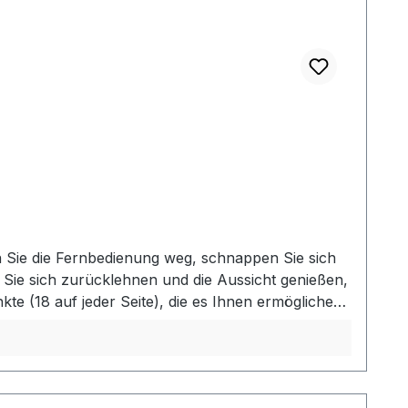
en Sie die Fernbedienung weg, schnappen Sie sich
ie sich zurücklehnen und die Aussicht genießen,
 (18 auf jeder Seite), die es Ihnen ermöglichen,
04 cm lang, sodass Sie insgesamt mit 608 cm
funktionieren mit fast jeder Hängematte.
andumdrehen am Haken. MERKMALE-
hträger, Verandapfosten, große Steine,