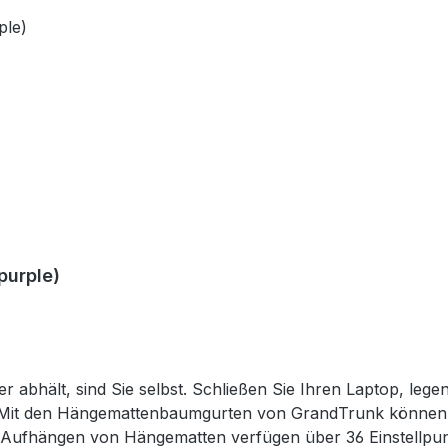
erungssystem - Wählen Sie aus mehreren Farben, die zu Ih
 verwendet werden SPEZIFIKATIONENAnzahl der Hängematte
ngen: 304 cm x 2,5 cm max. Belastbarkeit: 181 kg Gewicht:
gurte, Packsack
purple)
 abhält, sind Sie selbst. Schließen Sie Ihren Laptop, leg
. Mit den Hängemattenbaumgurten von GrandTrunk können S
ufhängen von Hängematten verfügen über 36 Einstellpunkte