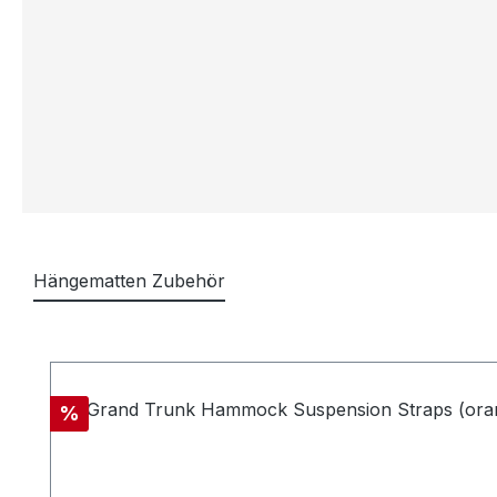
Hängematten Zubehör
Produktgalerie überspringen
Rabatt
%