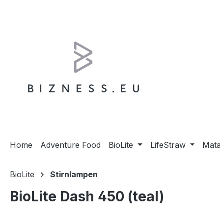
m Hauptinhalt springen
Zur Suche springen
Zur Hauptnavigation springen
Home
Adventure Food
BioLite
LifeStraw
Mat
BioLite
Stirnlampen
BioLite Dash 450 (teal)