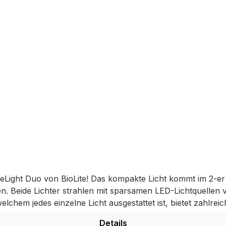
eLight Duo von BioLite! Das kompakte Licht kommt im 2-er 
. Beide Lichter strahlen mit sparsamen LED-Lichtquellen 
elchem jedes einzelne Licht ausgestattet ist, bietet zahlre
tels 2,5 mm Klinkenstecker nach Belieben bis zu vier Lic
Details