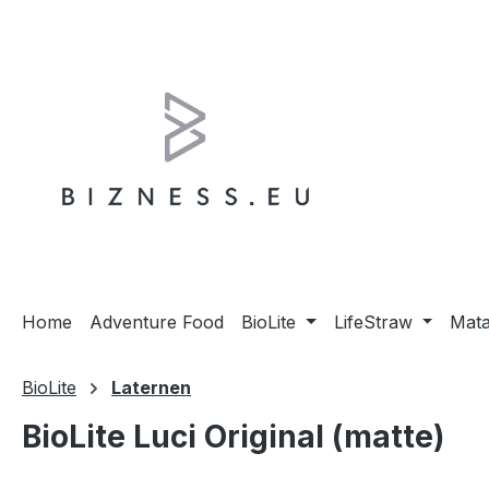
m Hauptinhalt springen
Zur Suche springen
Zur Hauptnavigation springen
Home
Adventure Food
BioLite
LifeStraw
Mat
BioLite
Laternen
BioLite Luci Original (matte)