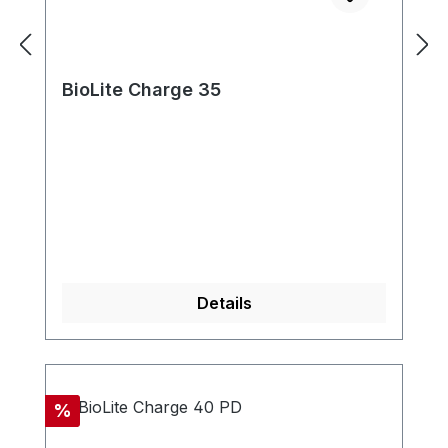
BioLite Charge 35
Details
Rabatt
%