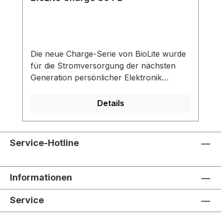
Die neue Charge-Serie von BioLite wurde
für die Stromversorgung der nächsten
Generation persönlicher Elektronik
entwickelt und verfügt über eine USB-C-
Stromversorgung für ein schnelleres und
Details
flexibleres Laden. Unsere langlebigen
Powerbanks bieten eine Reihe von
Optionen für das laden von Smartphones,
Service-Hotline
Tablets und kompatiblen Laptops. Sie sind
FAA Bordgepäck-konform und
verwenden einen ultra-flachen
Informationen
Formfaktor. Damit ist diese Powerbank
Serie der perfekte Reisebegleiter.
Service
Schneller USB-C PD (Power Delivery)
LadeausgangSchnellladung für