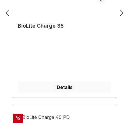
BioLite Charge 35
Details
Rabatt
%