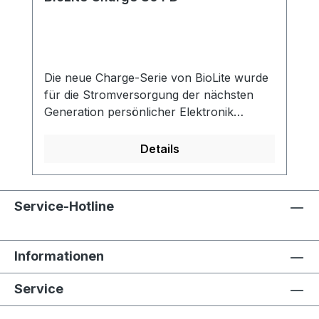
Die neue Charge-Serie von BioLite wurde
für die Stromversorgung der nächsten
Generation persönlicher Elektronik
entwickelt und verfügt über eine USB-C-
Stromversorgung für ein schnelleres und
Details
flexibleres Laden. Unsere langlebigen
Powerbanks bieten eine Reihe von
Optionen für das laden von Smartphones,
Service-Hotline
Tablets und kompatiblen Laptops. Sie sind
FAA Bordgepäck-konform und
verwenden einen ultra-flachen
Informationen
Formfaktor. Damit ist diese Powerbank
Serie der perfekte Reisebegleiter.
Service
Schneller USB-C PD (Power Delivery)
LadeausgangSchnellladung für