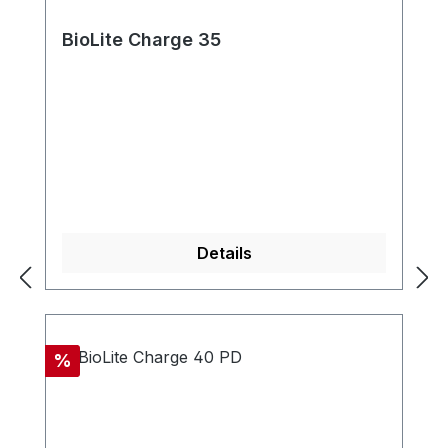
BioLite Charge 35
Details
Rabatt
%