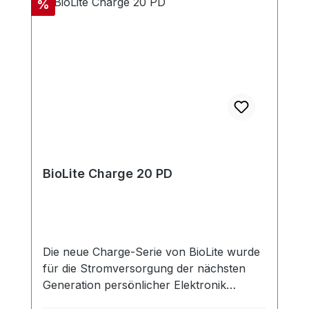
Rabatt
%
BioLite Charge 20 PD
Die neue Charge-Serie von BioLite wurde
für die Stromversorgung der nächsten
Generation persönlicher Elektronik
entwickelt und verfügt über eine USB-C-