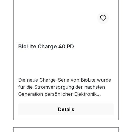
BioLite Charge 40 PD
Die neue Charge-Serie von BioLite wurde
für die Stromversorgung der nächsten
Generation persönlicher Elektronik
entwickelt und verfügt über eine USB-C-
Stromversorgung für ein schnelleres und
Details
flexibleres Laden. Unsere langlebigen
Powerbanks bieten eine Reihe von
Optionen für das laden von Smartphones,