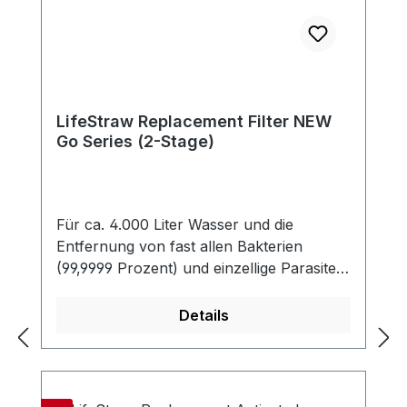
LifeStraw Replacement Filter NEW
Go Series (2-Stage)
Für ca. 4.000 Liter Wasser und die
Entfernung von fast allen Bakterien
(99,9999 Prozent) und einzellige Parasiten
(99,9 Prozent) einschließlich Giardia,
welche das Wasser verunreinigen. Der
Details
Filter reduziert auch die Trübung und
entfernt alle Partikel größer als 0,2
Mikron. Der Filter ist chemiefrei, und
benötigt weder Strom, Batterien oder