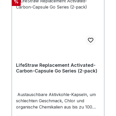
Rabatt
%
Ersatzteile.Kompatibel mit neuer LifeStraw
Go Serie (Version Tragegriff im Deckel).
Enthält eine Aktivkohle-Kapsel.
LifeStraw Replacement Activated-
Carbon-Capsule Go Series (2-pack)
Austauschbare Aktivkohle-Kapseln, um
schlechten Geschmack, Chlor und
organische Chemikalien aus bis zu 100
Litern zu entfernen. - Aktivkohlefilter