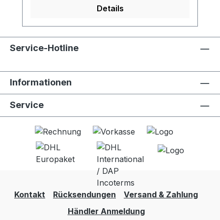
reduziert Chlor, organische chemische
Details
Stoffe und Gerüche und verbessert so
den Geschmack - Erfüllt den NSF 42-
Standard zur Chlorreduzierung -
Service-Hotline
Kompatibel mit LifeStraw Go (alle
Versionen, alle Grössen)- 100 Liter
Filterleistung- Aktivkohlekapseln in
Informationen
Lebensmittelqualität - Einfach
auszutauschen- 2 Stck. pro
Service
Verpackungseinheit
Kontakt
Rücksendungen
Versand & Zahlung
Händler Anmeldung