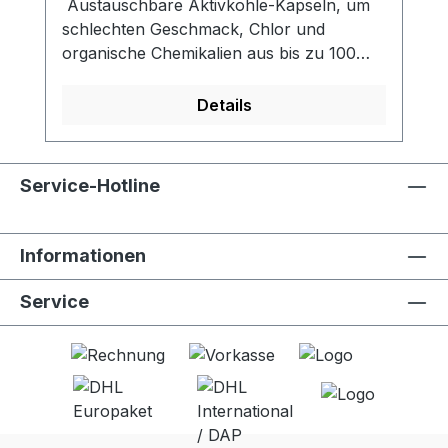
Austauschbare Aktivkohle-Kapseln, um
schlechten Geschmack, Chlor und
organische Chemikalien aus bis zu 100
Litern zu entfernen. - Aktivkohlefilter
reduziert Chlor, organische chemische
Details
Stoffe und Gerüche und verbessert so
den Geschmack - Erfüllt den NSF 42-
Standard zur Chlorreduzierung -
Service-Hotline
Kompatibel mit LifeStraw Go (alle
Versionen, alle Grössen)- 100 Liter
Filterleistung- Aktivkohlekapseln in
Informationen
Lebensmittelqualität - Einfach
auszutauschen- 2 Stck. pro
Service
Verpackungseinheit