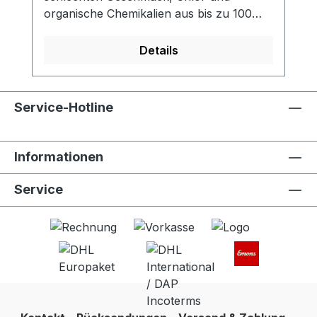
organische Chemikalien aus bis zu 100
Litern zu entfernen. - Aktivkohlefilter
reduziert Chlor, organische chemische
Details
Stoffe und Gerüche und verbessert so
den Geschmack - Erfüllt den NSF 42-
Standard zur Chlorreduzierung -
Service-Hotline
Kompatibel mit LifeStraw Go (alle
Versionen, alle Grössen)- 100 Liter
Filterleistung- Aktivkohlekapseln in
Informationen
Lebensmittelqualität - Einfach
auszutauschen- 2 Stck. pro
Service
Verpackungseinheit