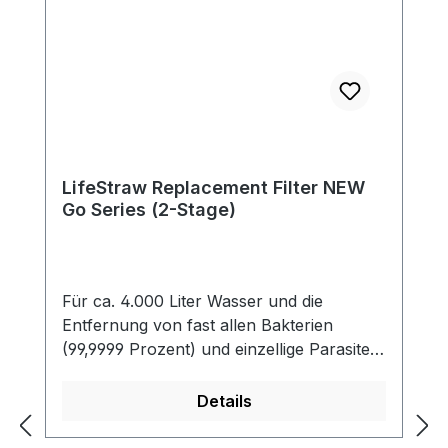
LifeStraw Replacement Filter NEW
Go Series (2-Stage)
Für ca. 4.000 Liter Wasser und die
Entfernung von fast allen Bakterien
(99,9999 Prozent) und einzellige Parasiten
(99,9 Prozent) einschließlich Giardia,
welche das Wasser verunreinigen. Der
Details
Filter reduziert auch die Trübung und
entfernt alle Partikel größer als 0,2