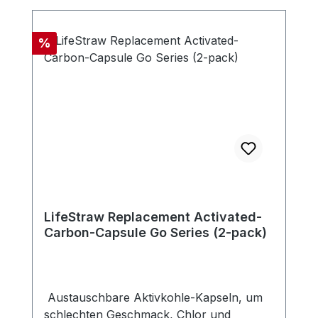
Mikron. Der Filter ist chemiefrei, und
benötigt weder Strom, Batterien oder
Rabatt
%
Ersatzteile.Kompatibel mit neuer LifeStraw
Go Serie (Version Tragegriff im Deckel).
Enthält eine Aktivkohle-Kapsel.
LifeStraw Replacement Activated-
Carbon-Capsule Go Series (2-pack)
Austauschbare Aktivkohle-Kapseln, um
schlechten Geschmack, Chlor und