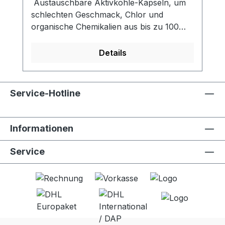
Austauschbare Aktivkohle-Kapseln, um
schlechten Geschmack, Chlor und
organische Chemikalien aus bis zu 100
Litern zu entfernen. - Aktivkohlefilter
reduziert Chlor, organische chemische
Details
Stoffe und Gerüche und verbessert so
den Geschmack - Erfüllt den NSF 42-
Standard zur Chlorreduzierung -
Service-Hotline
Kompatibel mit LifeStraw Go (alle
Versionen, alle Grössen)- 100 Liter
Filterleistung- Aktivkohlekapseln in
Informationen
Lebensmittelqualität - Einfach
auszutauschen- 2 Stck. pro
Service
Verpackungseinheit