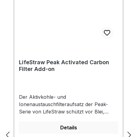
LifeStraw Peak Activated Carbon
Filter Add-on
Der Aktivkohle- und
Ionenaustauschfilteraufsatz der Peak-
Serie von LifeStraw schützt vor Blei,
Quecksilber, Chrom III, Cadmium, Kupfer
und anderen Schwermetallen. Darüber
Details
hinaus reduziert er Chlor und schlechte