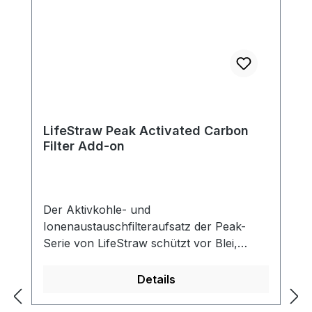
LifeStraw Peak Activated Carbon
Filter Add-on
Der Aktivkohle- und
Ionenaustauschfilteraufsatz der Peak-
Serie von LifeStraw schützt vor Blei,
Quecksilber, Chrom III, Cadmium, Kupfer
und anderen Schwermetallen. Darüber
Details
hinaus reduziert er Chlor und schlechte
Gerüche und verbessert den Geschmack.