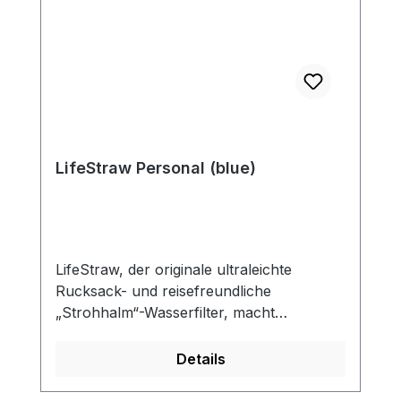
LifeStraw Personal (blue)
LifeStraw, der originale ultraleichte
Rucksack- und reisefreundliche
„Strohhalm“-Wasserfilter, macht
kontaminiertes Wasser trinkbar und beugt
den meisten durch Wasser übertragenen
Details
Krankheiten vor, indem Bakterien (wie E.
coli), Parasiten (wie Giardia und