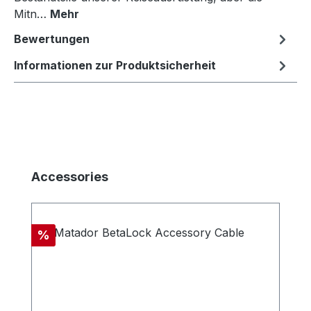
Mitn…
Mehr
Bewertungen
Informationen zur Produktsicherheit
Produktgalerie überspringen
Accessories
Rabatt
%