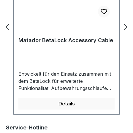
Matador BetaLock Accessory Cable
Entwickelt für den Einsatz zusammen mit
dem BetaLock für erweiterte
Funktionalität. Aufbewahrungsschlaufe
aus Silikon Hält das Kabel ordentlich
verstaut und griffbereit, wenn du es
Details
brauchst. Passt in kleine Durchführungen
und enge SpaltenVerwende die
Sicherungsmutter des Kabels, um
Service-Hotline
Gegenstände durch kleine Durchgänge