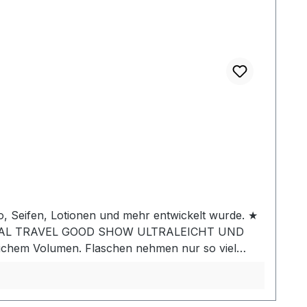
poo, Seifen, Lotionen und mehr entwickelt wurde. ★
NAL TRAVEL GOOD SHOW ULTRALEICHT UND
ichem Volumen. Flaschen nehmen nur so viel
rabweisendes Cordura-Gewebe mit einer
ße Einfüllöffnung abschrauben. TSA-
LAUFEHypalon-Hängeschlaufe mit Druckknopf