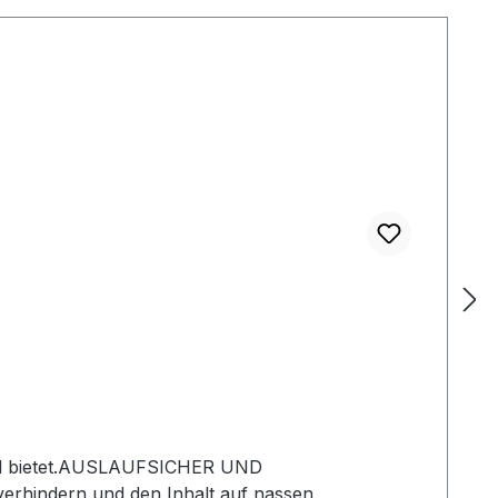
ben Sie den Inhalt auf der Rückseite der
g - Wasserdichter Stoff - Schnappschlaufe mit
-Patent Nr. D867161 S und US-Patent Nr.
ERIALIENWasserdichtes 30D Cordura Ripstop-Nylon
artikel bietet.AUSLAUFSICHER UND
erhindern und den Inhalt auf nassen