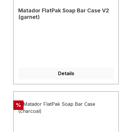
Matador FlatPak Soap Bar Case V2
(garnet)
Details
Rabatt
%