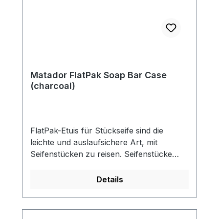
Matador FlatPak Soap Bar Case
(charcoal)
FlatPak-Etuis für Stückseife sind die
leichte und auslaufsichere Art, mit
Seifenstücken zu reisen. Seifenstücke
trocknen durch das Material, sodass sie
nie matschig werden. 100 %
Details
AUSLAUFSICHERES DESIGNDas
geschweißte Rolltop-Design hält Wasser
im Inneren, sodass Sie mit Seifenstücken