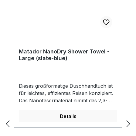
Matador NanoDry Shower Towel -
Large (slate-blue)
Dieses großformatige Duschhandtuch ist
für leichtes, effizientes Reisen konzipiert.
Das Nanofasermaterial nimmt das 2,3-
fache seines Eigengewichts an Wasser auf
und trocknet schnell. Eine mitgelieferte
Details
Silikonhülle mit Karabiner erleichtert das
Anbringen des Handtuchs an der