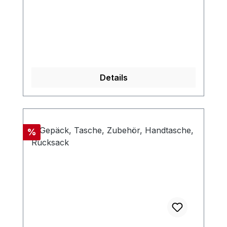
Details
Rabatt
%