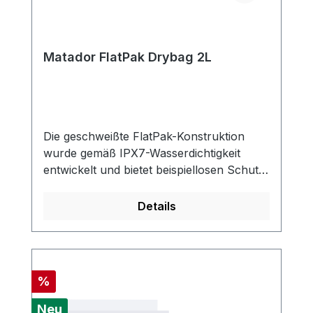
Matador FlatPak Drybag 2L
Die geschweißte FlatPak-Konstruktion
wurde gemäß IPX7-Wasserdichtigkeit
entwickelt und bietet beispiellosen Schutz
vor Wasser und Wetter. Das
Fassungsvermögen von 2 Litern ist der
Details
perfekte Schutz für kleine
Elektronikgeräte, Lebensmittel oder
andere Wertgegenstände. 100 %
wasserdichtWasserdichtigkeitsklasse IPX7,
Rabatt
%
wenn das Rolltop ordnungsgemäß
verschlossen wurde. 30 Minuten lang bis
Neu