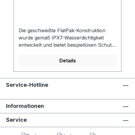
Die geschweißte FlatPak-Konstruktion
wurde gemäß IPX7-Wasserdichtigkeit
entwickelt und bietet beispiellosen Schutz
vor Wasser und Wetter. Das
Fassungsvermögen von 8 Litern ist der
Details
perfekte Schutz für Kleidung,
Lebensmittel oder mittelgroße
Elektronikgeräte. 100 %
Service-Hotline
wasserdichtWasserdichtigkeitsklasse IPX7,
wenn das Rolltop ordnungsgemäß
verschlossen wurde. 30 Minuten lang bis
Informationen
zu einer Tiefe von 1 Meter
eintauchbar. Ultraleichte
Service
KonstruktionVerschweißte Nähte und
leichtes Material halten das