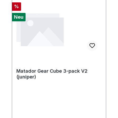
Rabatt
%
Neu
Matador Gear Cube 3-pack V2
(juniper)