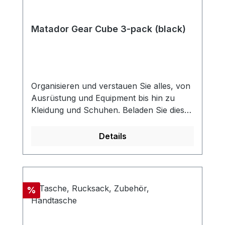
Matador Gear Cube 3-pack (black)
Organisieren und verstauen Sie alles, von
Ausrüstung und Equipment bis hin zu
Kleidung und Schuhen. Beladen Sie diese
selbststehenden Würfel von oben,
schließen Sie den Reißverschluss und
Details
ziehen Sie die Enden zusammen, um sie
schnell und effizient zu
komprimieren. Enthält drei GrößenJedes
Gear Cube Set enthält drei
Rabatt
%
komprimierbare Größen - perfekt, um
Ihre Ausrüstung zu
organisieren.Selbststehendes DesignDie