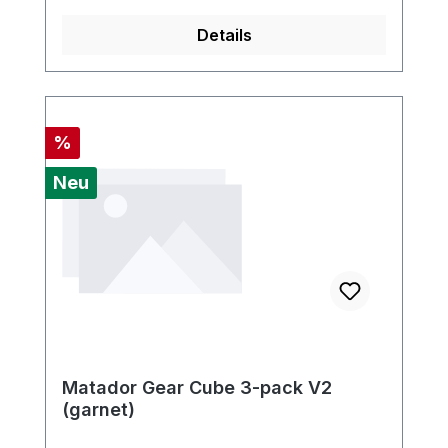
Details
Rabatt
%
Neu
Matador Gear Cube 3-pack V2
(garnet)