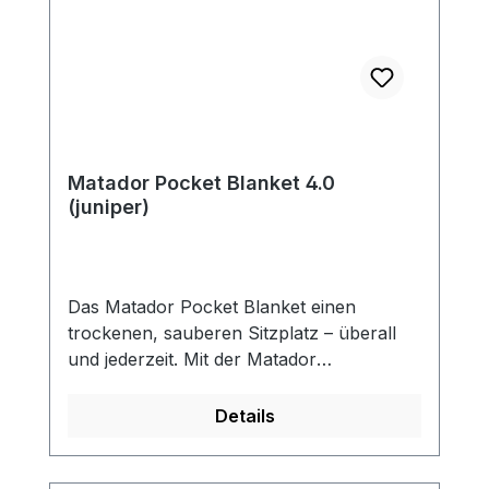
Matador Pocket Blanket 4.0
(juniper)
Das Matador Pocket Blanket einen
trockenen, sauberen Sitzplatz – überall
und jederzeit. Mit der Matador
Taschendecke haben Sie immer einen
sauberen, trockenen Platz zum Sitzen.
Details
Diese Bodenabdeckung aus hochwertigem
Ripstop-Gewebe wurde mit einer