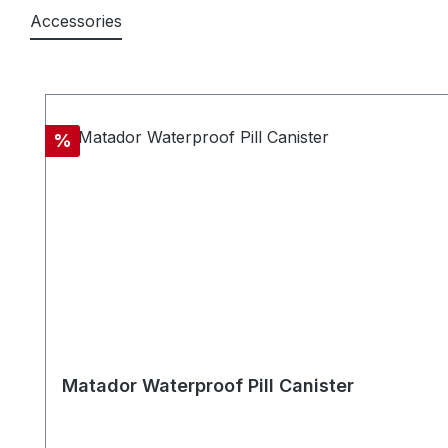
Accessories
Produktgalerie überspringen
Rabatt
%
Matador Waterproof Pill Canister