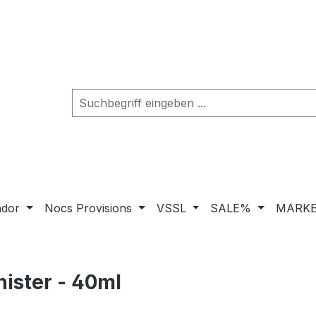
ador
Nocs Provisions
VSSL
SALE%
MARKE
ister - 40ml