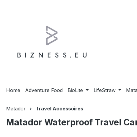
m Hauptinhalt springen
Zur Suche springen
Zur Hauptnavigation springen
Home
Adventure Food
BioLite
LifeStraw
Mat
Matador
Travel Accessoires
Matador Waterproof Travel Can