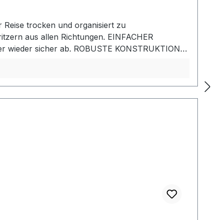
 Reise trocken und organisiert zu
itzern aus allen Richtungen. EINFACHER
ieber wieder sicher ab. ROBUSTE KONSTRUKTION
ungen und unbeabsichtigtes Öffnen während der
hutz- Stoßfestes Gehäuse aus eloxiertem
t zugängliches Design, zum Öffnen nach unten
schinenfestes zweiteiliges
alien sind lebensmittelecht, BPA-frei und PVC-