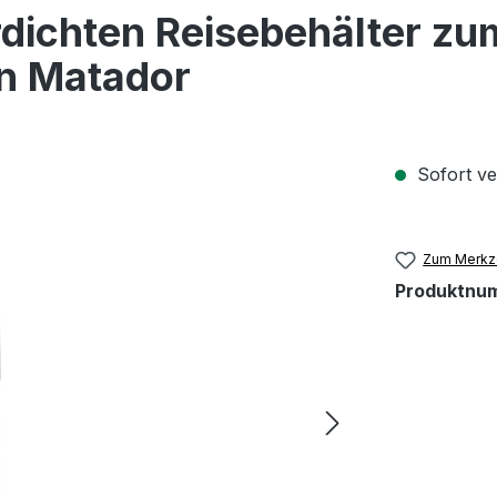
rdichten Reisebehälter zu
n Matador
Sofort ver
Zum Merkze
Produktnu