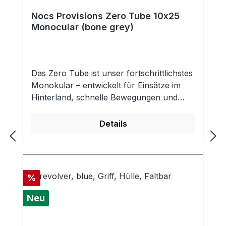
Nocs Provisions Zero Tube 10x25
Monocular (bone grey)
Das Zero Tube ist unser fortschrittlichstes
Monokular – entwickelt für Einsätze im
Hinterland, schnelle Bewegungen und
anspruchsvolle Bedingungen. Mit ED-
Glas, dielektrisch beschichteten BaK4-
Details
Prismen und vollständig
mehrfachvergüteten Linsen bietet es
außergewöhnliche Auflösung, Kontrast
und Farbtreue in einer Form, die in Ihrer
Rabatt
%
Ausrüstung fast unsichtbar bleibt. Das ist
Präzisionsoptik für alle, die mit leichtem
Neu
Gepäck unterwegs sind und weit blicken
wollen. Wasserdicht, beschlagfrei und mit