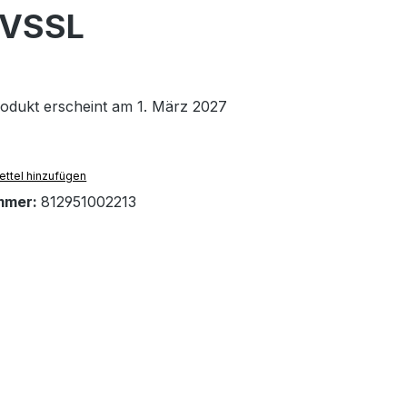
n VSSL
odukt erscheint am 1. März 2027
ttel hinzufügen
mmer:
812951002213