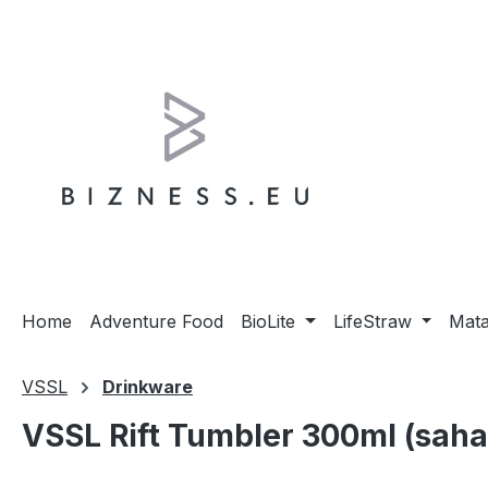
m Hauptinhalt springen
Zur Suche springen
Zur Hauptnavigation springen
Home
Adventure Food
BioLite
LifeStraw
Mat
VSSL
Drinkware
VSSL Rift Tumbler 300ml (saha