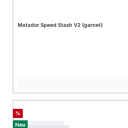
Matador Speed Stash V2 (garnet)
Rabatt
%
Neu