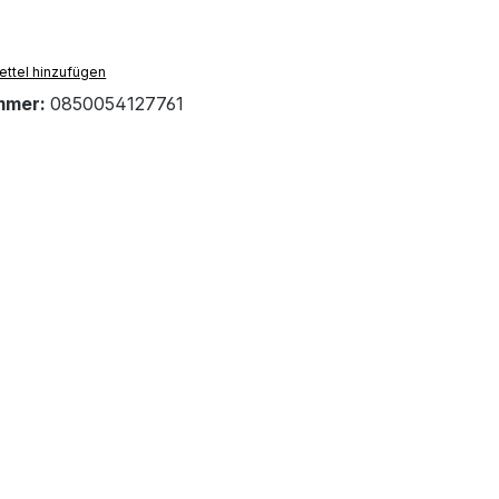
ttel hinzufügen
mmer:
0850054127761