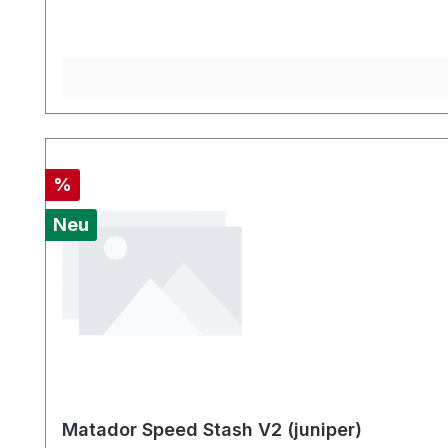
Rabatt
%
Neu
Matador Speed Stash V2 (juniper)