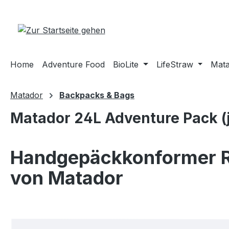
m Hauptinhalt springen
Zur Suche springen
Zur Hauptnavigation springen
Home
Adventure Food
BioLite
LifeStraw
Mat
Matador
Backpacks & Bags
Matador 24L Adventure Pack (
Handgepäckkonformer Ru
von Matador
Bildergalerie überspringen