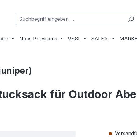
ador
Nocs Provisions
VSSL
SALE%
MARKE
juniper)
cksack für Outdoor Abent
Versandfer