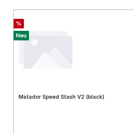
Produktgalerie überspringen
Rabatt
%
Neu
Matador Speed Stash V2 (black)