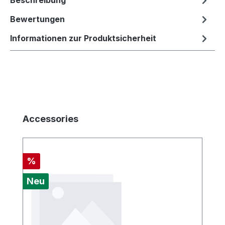
Beschreibung
Bewertungen
Informationen zur Produktsicherheit
Produktgalerie überspringen
Accessories
Rabatt
%
Neu