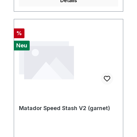
Details
Rabatt
%
Neu
Matador Speed Stash V2 (garnet)