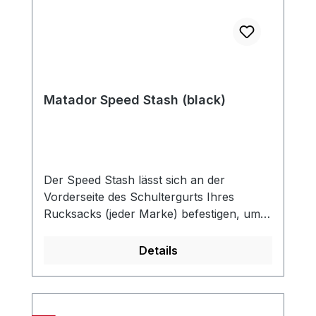
Matador Speed Stash (black)
Der Speed ​​Stash lässt sich an der
Vorderseite des Schultergurts Ihres
Rucksacks (jeder Marke) befestigen, um
schnellen Zugriff auf Ihr Telefon, Ihren
Reisepass, Ihre Brieftasche, Snacks oder
Details
andere kleine Dinge zu bieten. Eine
einfache Ergänzung für jeden Rucksack
mit Brustgurt. UNIVERSELLES DESIGNMit
einem Brustgurt einfach an jedem