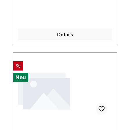
Details
Rabatt
%
Neu