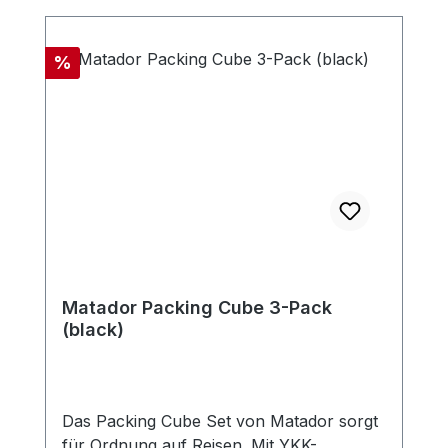
Rabatt
%
Matador Packing Cube 3-Pack
(black)
Das Packing Cube Set von Matador sorgt
für Ordnung auf Reisen. Mit YKK-