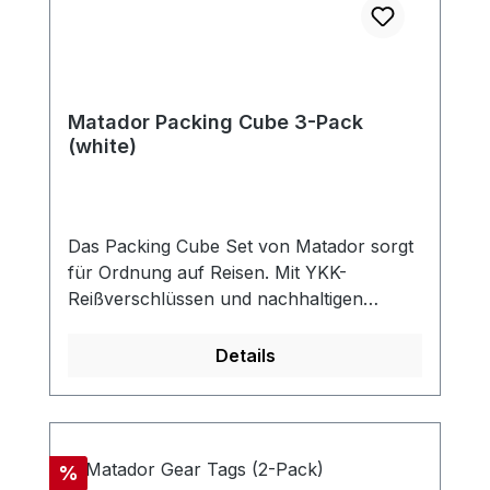
Matador Packing Cube 3-Pack
(white)
Das Packing Cube Set von Matador sorgt
für Ordnung auf Reisen. Mit YKK-
Reißverschlüssen und nachhaltigen
Outdoor-Materialien sind diese Packwürfel
für eine lange Lebensdauer ausgelegt.
Details
Alles, was Sie brauchen, und nichts, was
Sie nicht brauchen - so können Sie sich
auf das bevorstehende Abenteuer
konzentrieren. Enthält drei GrößenJedes
Rabatt
%
Packing Cube Set enthält drei