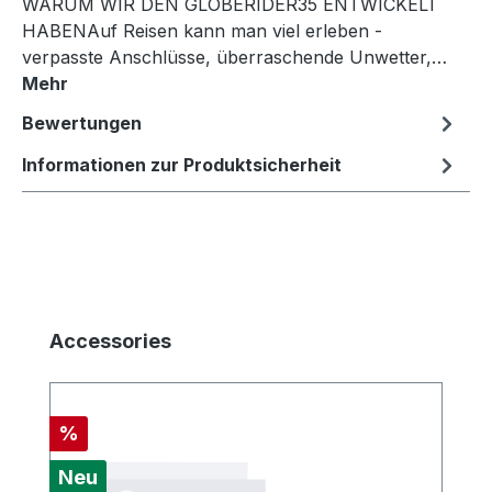
WARUM WIR DEN GLOBERIDER35 ENTWICKELT
HABENAuf Reisen kann man viel erleben -
verpasste Anschlüsse, überraschende Unwetter,…
Mehr
Bewertungen
Informationen zur Produktsicherheit
Produktgalerie überspringen
Accessories
Rabatt
%
Neu