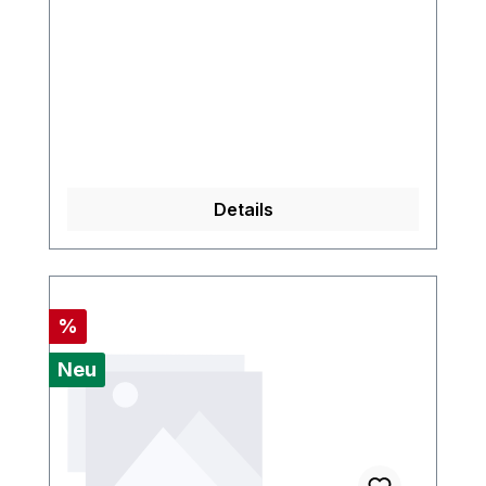
Details
Rabatt
%
Neu