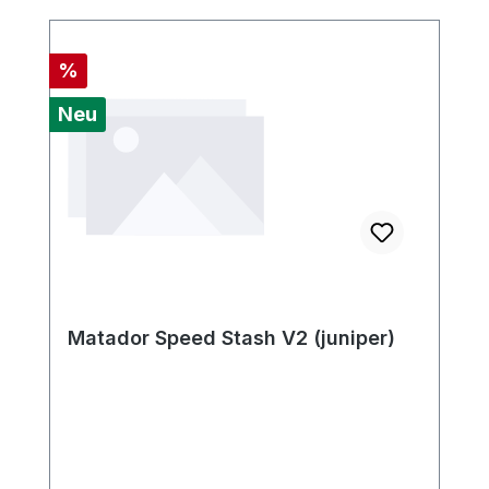
Rabatt
%
Neu
Matador Speed Stash V2 (juniper)