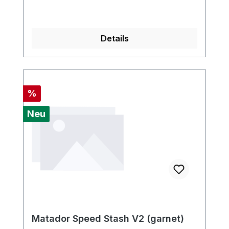
Details
Rabatt
%
Neu
Matador Speed Stash V2 (garnet)