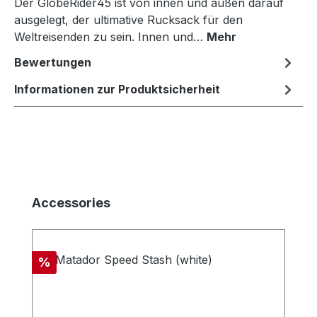
Der GlobeRider45 ist von innen und außen darauf
ausgelegt, der ultimative Rucksack für den
Weltreisenden zu sein. Innen und…
Mehr
Bewertungen
Informationen zur Produktsicherheit
Produktgalerie überspringen
Accessories
Rabatt
%