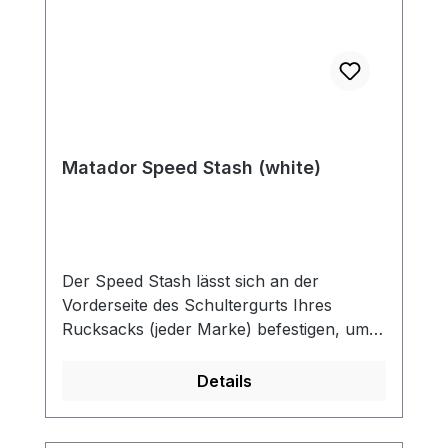
Matador Speed Stash (white)
Der Speed ​​Stash lässt sich an der
Vorderseite des Schultergurts Ihres
Rucksacks (jeder Marke) befestigen, um
schnellen Zugriff auf Ihr Telefon, Ihren
Reisepass, Ihre Brieftasche, Snacks oder
Details
andere kleine Dinge zu bieten. Eine
einfache Ergänzung für jeden Rucksack