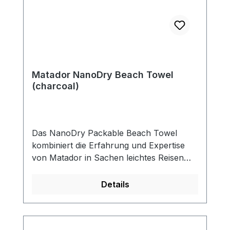
Matador NanoDry Beach Towel
(charcoal)
Das NanoDry Packable Beach Towel
kombiniert die Erfahrung und Expertise
von Matador in Sachen leichtes Reisen
und kleiner Formfaktor und ist eine
kompakte Lösung, um ein Strandtuch
Details
effizient zur Hand zu haben. Das Matador
NanoDry Beach Towel wird die Art und
Weise, wie Sie für den Strand packen,