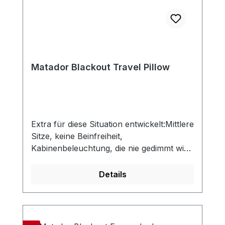
Matador Blackout Travel Pillow
Extra für diese Situation entwickelt:Mittlere
Sitze, keine Beinfreiheit,
Kabinenbeleuchtung, die nie gedimmt wird
– im Flugzeug zu schlafen scheint
unmöglich. Das Blackout Travel Pillow
Details
wurde entwickelt, um das zu ändern. Ein
aufblasbares Design stützt Ihren Kopf und
Nacken und sorgt für echten Komfort,
während der weiche Bambusbezug