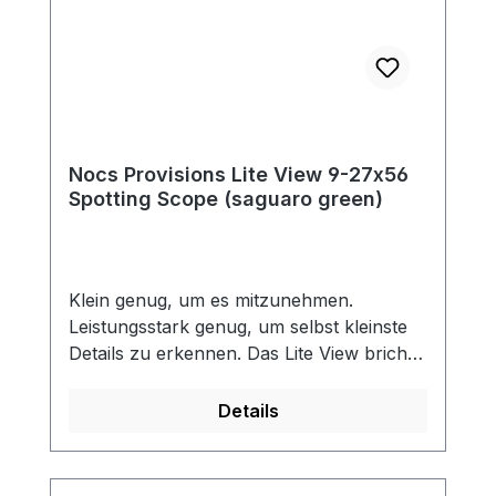
Nocs Provisions Lite View 9-27x56
Spotting Scope (saguaro green)
Klein genug, um es mitzunehmen.
Leistungsstark genug, um selbst kleinste
Details zu erkennen. Das Lite View bricht
mit Konventionen und ermöglicht Ihnen
den Zugang zur Natur ohne schweres
Details
Gepäck. Ausgestattet mit einem 9- bis 27-
fachen Zoom und einem 56-mm-Objektiv
ist dieses kleine und leichte Spektiv