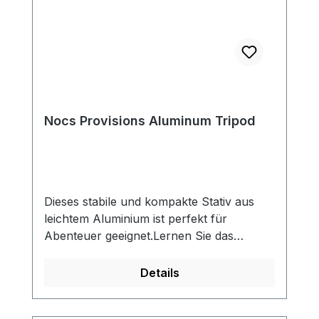
Nocs Provisions Aluminum Tripod
Dieses stabile und kompakte Stativ aus
leichtem Aluminium ist perfekt für
Abenteuer geeignet.Lernen Sie das
brandneue Nocs Provisions
Aluminiumstativ kennen – ein robuster,
Details
leichter Begleiter für Entdecker, die
Stabilität ohne viel Gewicht verlangen.