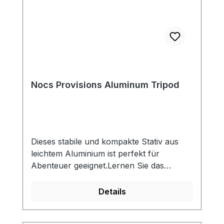
Nocs Provisions Aluminum Tripod
Dieses stabile und kompakte Stativ aus
leichtem Aluminium ist perfekt für
Abenteuer geeignet.Lernen Sie das
brandneue Nocs Provisions
Aluminiumstativ kennen – ein robuster,
Details
leichter Begleiter für Entdecker, die
Stabilität ohne viel Gewicht verlangen.